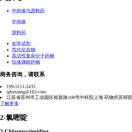
中间体与原料药
中间体
原料药
化学试剂
氘代化合物
高活性复杂分子药物
抗体偶联药物
商务咨询，请联系
199-5111-2435
qibuxiang@163.com
江苏省苏州市工业园区裕新路108号中科院上海 药物所苏研院A
了解更多
2-氯嘧啶
2-Chloropyrimidine