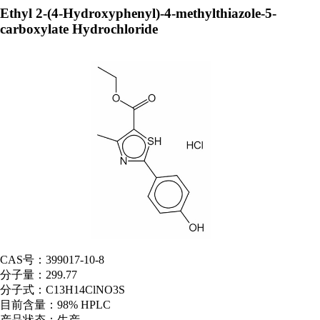
Ethyl 2-(4-Hydroxyphenyl)-4-methylthiazole-5-
carboxylate Hydrochloride
CAS号：
399017-10-8
分子量：
299.77
分子式：
C13H14ClNO3S
目前含量：
98% HPLC
产品状态：
生产